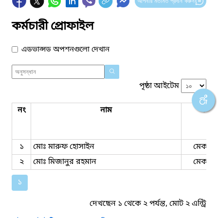
আপনার মতামত প্রদান করুন
কর্মচারী প্রোফাইল
এডভান্সড অপশনগুলো দেখান
পৃষ্ঠা আইটেম
নং
নাম
পদবি
১
মোঃ মারুফ হোসাইন
মেকান
২
মোঃ মিজানুর রহমান
মেকান
১
দেখছেন ১ থেকে ২ পর্যন্ত, মোট ২ এন্ট্রি