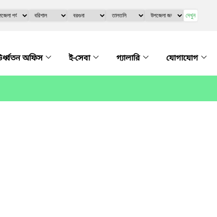
দেখুন
র্ধ্বতন অফিস
ই-সেবা
গ্যালারি
যোগাযোগ