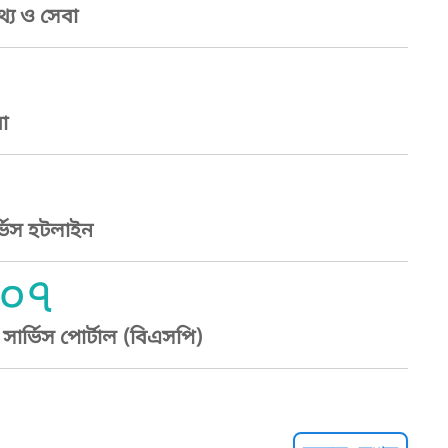
্য ও সেবা
া
্ভিস হটলাইন
০৭
ার্ভিস পোর্টাল (বিএসপি)
্ট হেল্পলাইন