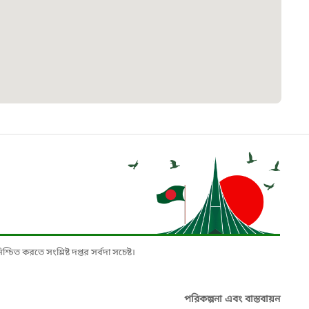
৮
়তা লাইন
০৯
র্মচারী কল্যাণ বোর্ড হটলাইন
০৮৮৮৮৮৮৮
নিয়ন্ত্রণ হটলাইন
১৩
চিত করতে সংশ্লিষ্ট দপ্তর সর্বদা সচেষ্ট।
যন্তরীণ নৌ-পরিবহন হটলাইন
পরিকল্পনা এবং বাস্তবায়ন