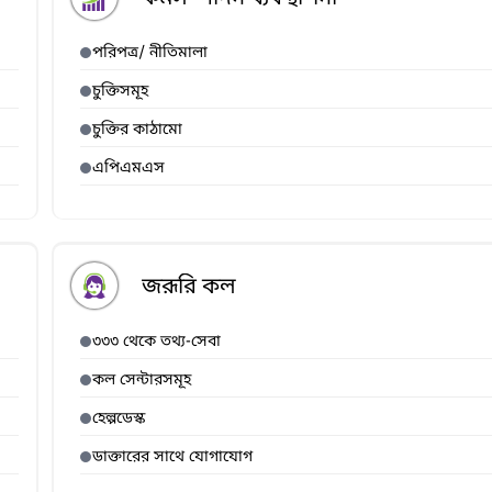
পরিপত্র/ নীতিমালা
চুক্তিসমূহ
চুক্তির কাঠামো
এপিএমএস
জরূরি কল
৩৩৩ থেকে তথ্য-সেবা
কল সেন্টারসমূহ
হেল্পডেস্ক
ডাক্তারের সাথে যোগাযোগ