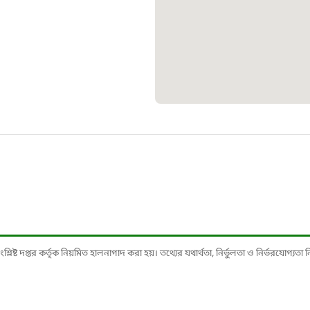
১০৯
শিশু সহায
১৬১
বাংলাদেশ ক
০১৯
মাদকদ্রব্য 
১৬১
ষ্ট দপ্তর কর্তৃক নিয়মিত হালনাগাদ করা হয়। তথ্যের যথার্থতা, নির্ভুলতা ও নির্ভরযোগ্যতা নিশ্
জরুরী অভ্