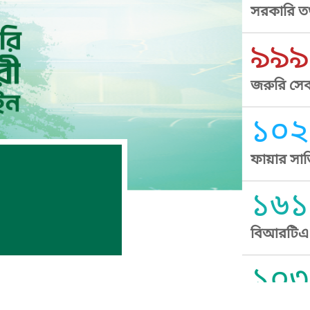
সরকারি তথ
৯৯৯
জরুরি সেব
১০২
ফায়ার সার
১৬১
বিআরটিএ স
১০৩
সুপ্রীম কোর