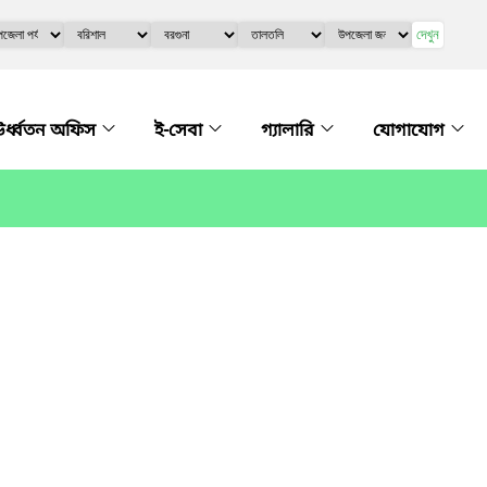
দেখুন
র্ধ্বতন অফিস
ই-সেবা
গ্যালারি
যোগাযোগ